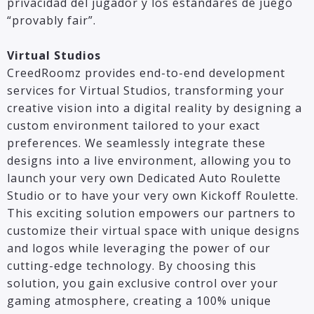
privacidad del jugador y los estándares de juego
“provably fair”.
Virtual Studios
CreedRoomz provides end-to-end development
services for Virtual Studios, transforming your
creative vision into a digital reality by designing a
custom environment tailored to your exact
preferences. We seamlessly integrate these
designs into a live environment, allowing you to
launch your very own Dedicated Auto Roulette
Studio or to have your very own Kickoff Roulette.
This exciting solution empowers our partners to
customize their virtual space with unique designs
and logos while leveraging the power of our
cutting-edge technology. By choosing this
solution, you gain exclusive control over your
gaming atmosphere, creating a 100% unique