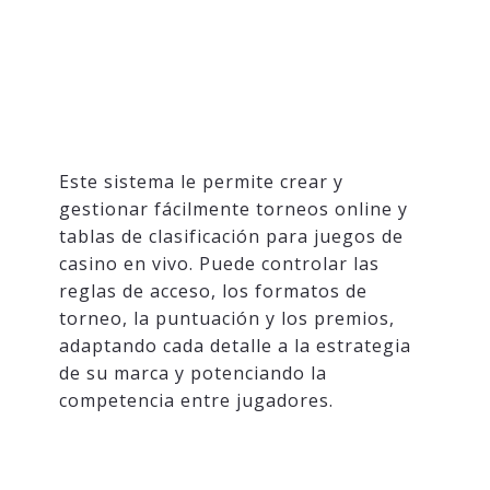
Este sistema le permite crear y
gestionar fácilmente torneos online y
tablas de clasificación para juegos de
casino en vivo. Puede controlar las
reglas de acceso, los formatos de
torneo, la puntuación y los premios,
adaptando cada detalle a la estrategia
de su marca y potenciando la
competencia entre jugadores.