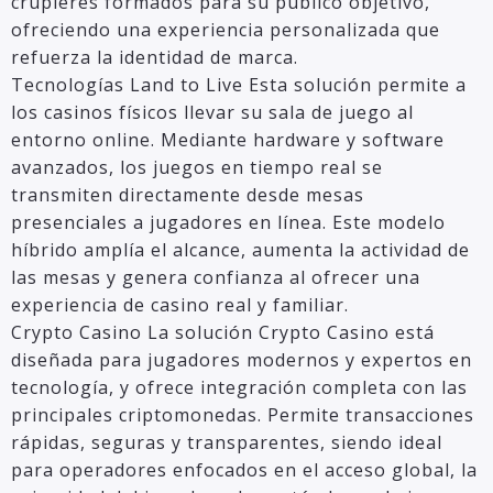
crupieres formados para su público objetivo,
ofreciendo una experiencia personalizada que
refuerza la identidad de marca.
Tecnologías Land to Live Esta solución permite a
los casinos físicos llevar su sala de juego al
entorno online. Mediante hardware y software
avanzados, los juegos en tiempo real se
transmiten directamente desde mesas
presenciales a jugadores en línea. Este modelo
híbrido amplía el alcance, aumenta la actividad de
las mesas y genera confianza al ofrecer una
experiencia de casino real y familiar.
Crypto Casino La solución Crypto Casino está
diseñada para jugadores modernos y expertos en
tecnología, y ofrece integración completa con las
principales criptomonedas. Permite transacciones
rápidas, seguras y transparentes, siendo ideal
para operadores enfocados en el acceso global, la