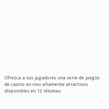
Ofrezca a sus jugadores una serie de juegos
de casino en vivo altamente atractivos
disponibles en 12 idiomas.