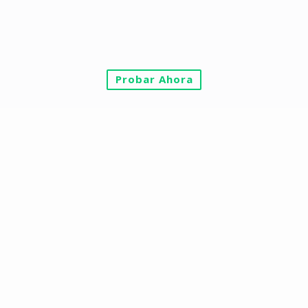
Probar Ahora