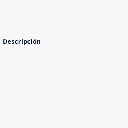
Descripción