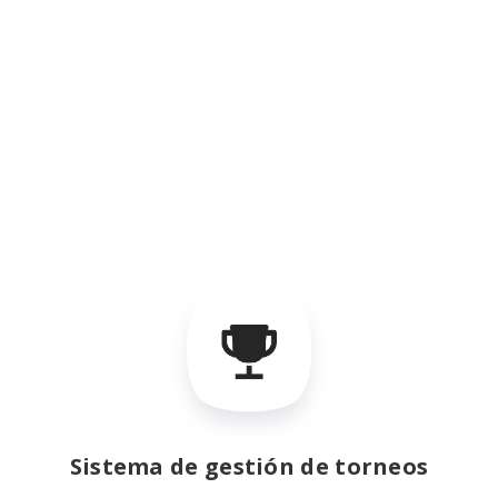
Sistema de gestión de torneos