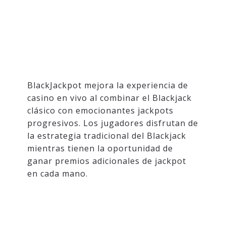
BlackJackpot mejora la experiencia de
casino en vivo al combinar el Blackjack
clásico con emocionantes jackpots
progresivos. Los jugadores disfrutan de
la estrategia tradicional del Blackjack
mientras tienen la oportunidad de
ganar premios adicionales de jackpot
en cada mano.