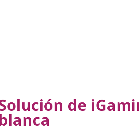
Solución de iGam
blanca