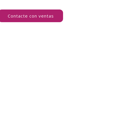
Contacte con ventas