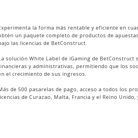
Experimenta la forma más rentable y eficiente en cua
obtén un paquete completo de productos de apuestas
bajo las licencias de BetConstruct.
La solución White Label de iGaming de BetConstruct s
financieras y administrativas, permitiendo que los soc
en el crecimiento de sus ingresos.
Más de 500 pasarelas de pago, acceso a todos los pro
licencias de Curazao, Malta, Francia y el Reino Unido