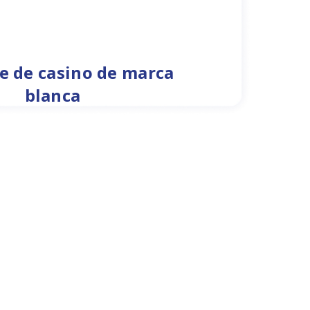
e de casino de marca
blanca
White Label Casino Software is an
tion providing games from
3
50+ top
ral que proporciona juegos de más
res externos, todos operando bajo
icencias de BetConstruct.
 un
Servidor de Juegos Remotos