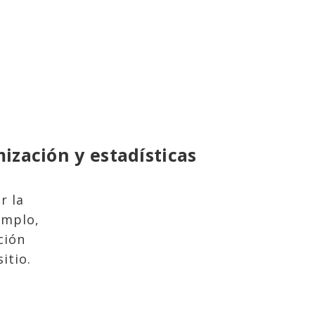
ización y estadísticas
r la
emplo,
ción
sitio.