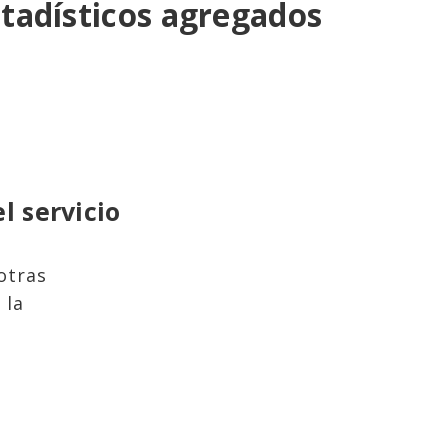
stadísticos agregados
l servicio
otras
 la