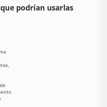
 que podrían usarlas
rma
tas,
 de
mento
a