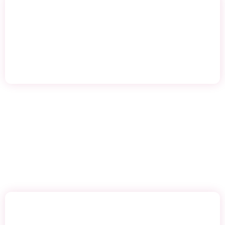
API Swarm
Facilita la conexión e integración de datos de
deportes y juegos en la interfaz personalizada de los
socios, asegurando una incorporación suave y sin
problemas con la oficina central de BetConstruct.