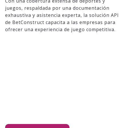
Con una cobertura extensa de deportes y
juegos, respaldada por una documentación
exhaustiva y asistencia experta, la solución API
de BetConstruct capacita a las empresas para
ofrecer una experiencia de juego competitiva.