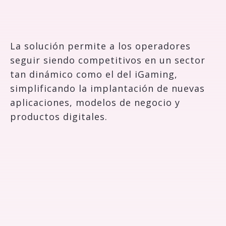
La solución permite a los operadores
seguir siendo competitivos en un sector
tan dinámico como el del iGaming,
simplificando la implantación de nuevas
aplicaciones, modelos de negocio y
productos digitales
.