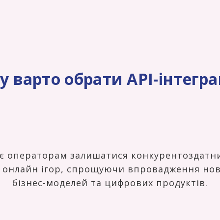
у варто обрати API-інтегра
є операторам залишатися конкурентоздатн
х онлайн ігор, спрощуючи впровадження нови
бізнес-моделей та цифрових продуктів.