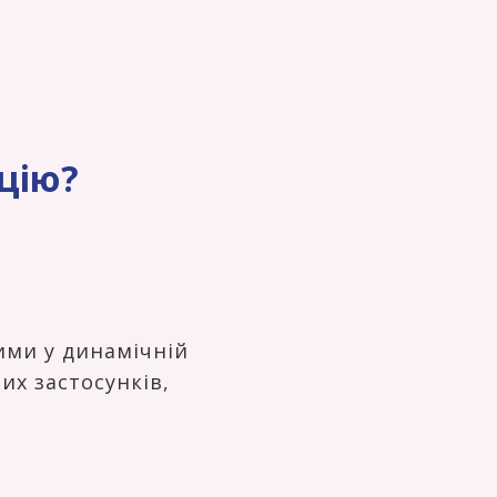
цію?
ими у динамічній
х застосунків,