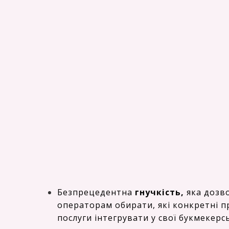
Безпрецедентна
гнучкість,
яка дозв
операторам обирати, які конкретні п
послуги інтегрувати у свої букмекерс