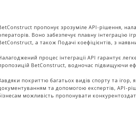
BetConstruct пропонує зрозуміле API-рішення, нал
операторів. Воно забезпечує плавну інтеграцію іг
BetConstruct, а також Подачі коефіцієнтів, з ная
Налагоджений процес інтеграції API гарантує легк
пропозицій BetConstruct, водночас підвищуючи еф
Завдяки покриттю багатьох видів спорту та ігор, 
документуванням та допомогою експертів, API-ріш
бізнесам можливість пропонувати конкурентоздатн