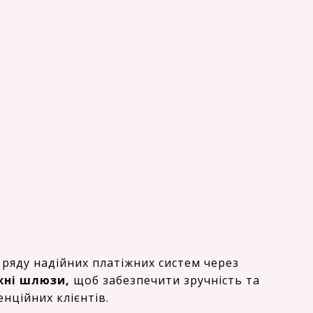
ряду надійних платіжних систем через
іжні шлюзи,
щоб забезпечити зручність та
нційних клієнтів.