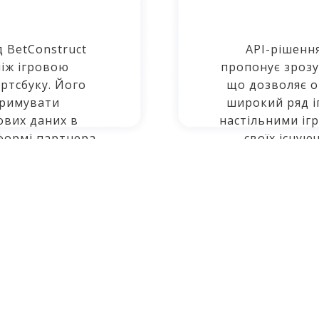
д BetConstruct
API-рішення
іж ігровою
пропонує зрозу
ртсбуку. Його
що дозволяє о
тримувати
широкий ряд і
ових даних в
настільними іг
формі партнера
своїх існую
и актуальні
іншу доречну
With a portfolio
providers and a
дтримує більше
casino games
o
ій у пре-матчі
platforms, oper
ацію широкого
у історичну
ів у 3 000 ліг.