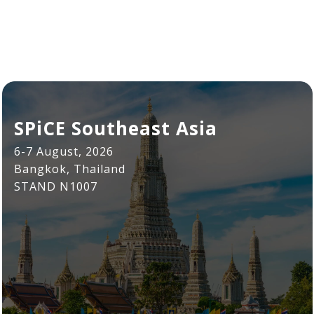
SPiCE Southeast Asia
6-7 August, 2026
Bangkok, Thailand
STAND N1007