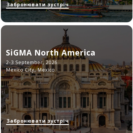
Забронювати зустріч
SiGMA North America
2-3 September, 2026
Mexico City, Mexico
Забронювати зустріч