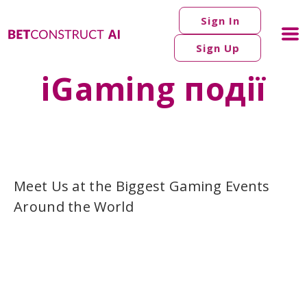
Sign In
Sign Up
iGaming події
Meet Us at the Biggest Gaming Events
Around the World