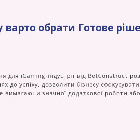
 варто обрати Готове ріш
я для iGaming-індустрії від BetConstruct р
х до успіху, дозволити бізнесу сфокусувати
не вимагаючи значної додаткової роботи або 