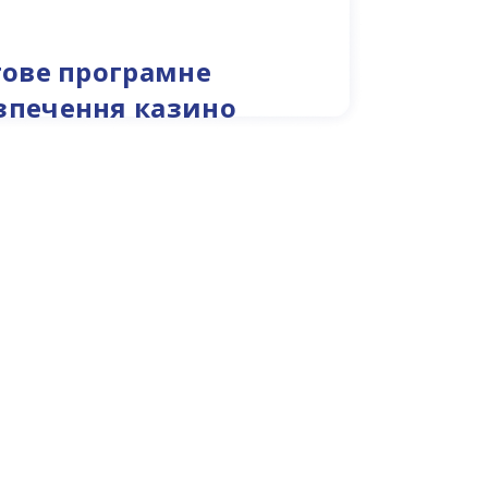
тове програмне
зпечення казино
s Turnkey Casino Solution is the
nswer to modern online gaming
h a diverse catalogue of casino
0+ leading game providers
. With
ming Server
(RGS) allowing easy
h third-party partner systems and
 Tools
for enticing bonuses and
pots, the Turnkey Casino Software
nfidently embrace the future of