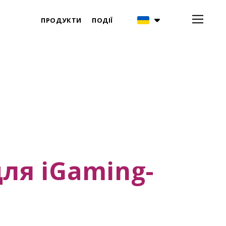
ПРОДУКТИ
ПОДІЇ
ля iGaming-