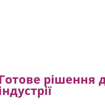
Готове рішення д
індустрії