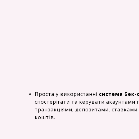
Проста у використанні
система Бек-
спостерігати та керувати акаунтами 
транзакціями, депозитами, ставками
коштів.