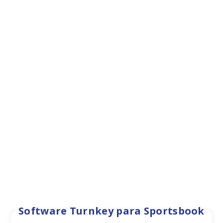
Software Turnkey para Sportsbook