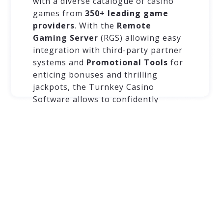
with a diverse catalogue of casino
games from
350+ leading game
providers
. With the
Remote
Gaming Server
(RGS) allowing easy
integration with third-party partner
systems and
Promotional Tools
for
enticing bonuses and thrilling
jackpots, the Turnkey Casino
Software allows to confidently
embrace the future of online
gaming
.