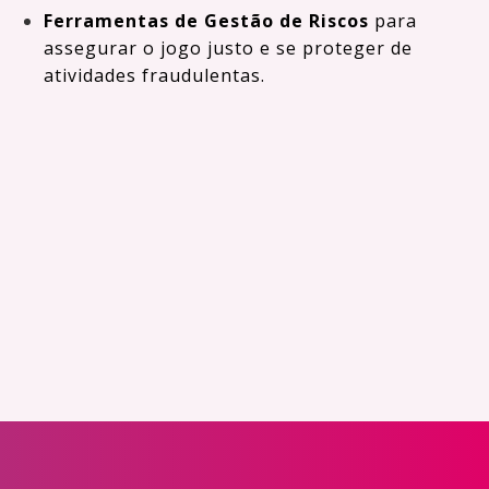
Ferramentas de Gestão de Riscos
para
assegurar o jogo justo e se proteger de
atividades fraudulentas.