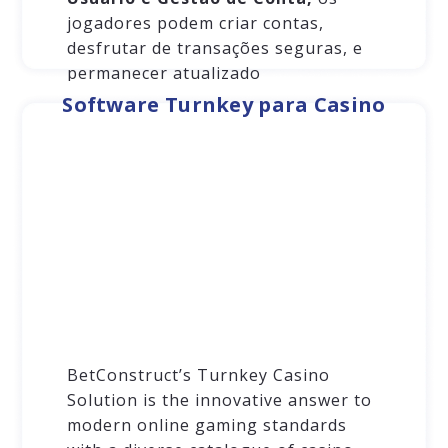
jogadores podem criar contas,
desfrutar de transações seguras, e
permanecer atualizado
imediatamente.
Software Turnkey para Casino
BetConstruct’s Turnkey Casino
Solution is the innovative answer to
modern online gaming standards