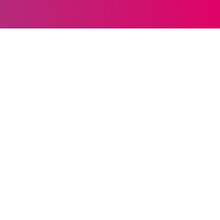
Liberdade de Eleição
Desde uma conta de jogo, os jogadores são
livres de escolher qualquer moeda, seja
EUR, USD, BTC, DOGE ou muitas outas,
fornecendo uma flexibilidade não paralela.