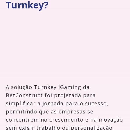
Turnkey?
A solução Turnkey iGaming da
BetConstruct foi projetada para
simplificar a jornada para o sucesso,
permitindo que as empresas se
concentrem no crescimento e na inovação
sem exigir trabalho ou personalização