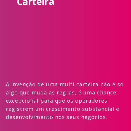
Carteira
A invenção de uma multi carteira não é só
algo que muda as regras, é uma chance
excepcional para que os operadores
registrem um crescimento substancial e
desenvolvimento nos seus negócios.