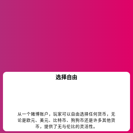
选择自由
从一个赌博账户，玩家可以自由选择任何货币，无
论是欧元、美元、比特币、狗狗币还是许多其他货
币，提供了无与伦比的灵活性。