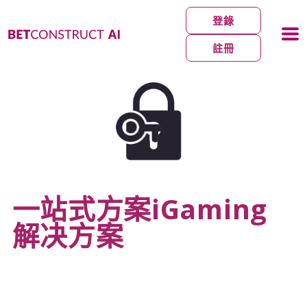
登錄
註冊
一站式方案iGaming
解决方案