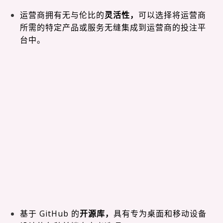
运营商拥有无与伦比的
灵活性，
可以选择将运营商
所需的特定产品或服务无缝集成到运营商的投注平
台中。
基于 GitHub 的
开源库，
具有专为桌面和移动设备