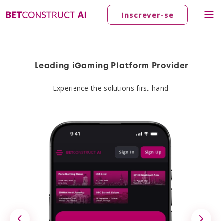
Inscrever-se
Leading iGaming Platform Provider
Experience the solutions first-hand