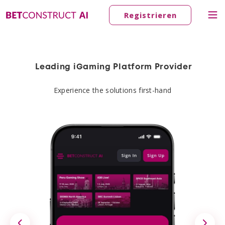
Registrieren
Leading iGaming Platform Provider
Experience the solutions first-hand