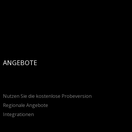
ANGEBOTE
Nutzen Sie die kostenlose Probeversion
Regionale Angebote
Integrationen