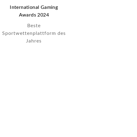
International Gaming
Awards 2024
Beste
Sportwettenplattform des
Jahres