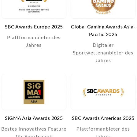
SBC Awards Europe 2025
Global Gaming Awards Asia-
Pacific 2025
Plattformanbieter des
Jahres
Digitaler
Sportwettenanbieter des
Jahres
SiGMA Asia Awards 2025
SBC Awards Americas 2025
Bestes innovatives Feature
Plattformanbieter des
für Sportsbook
Jahres