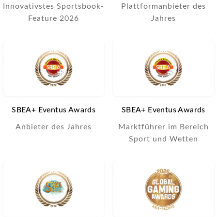
Innovativstes Sportsbook-
Plattformanbieter des
Feature 2026
Jahres
SBEA+ Eventus Awards
SBEA+ Eventus Awards
Anbieter des Jahres
Marktführer im Bereich
Sport und Wetten