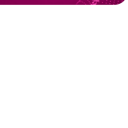
Auszeichnungen und
Anerkennungen
Wir haben an verschiedenen Digital- und