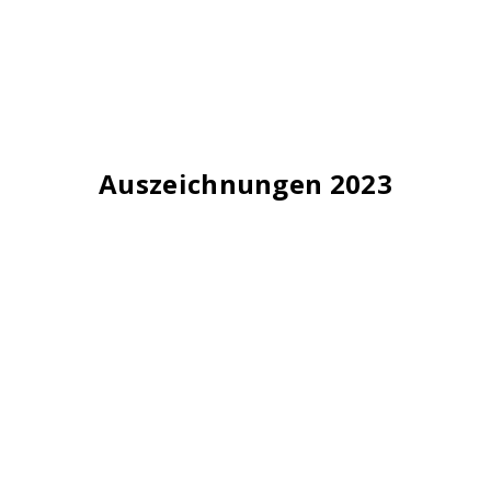
Auszeichnungen 2023