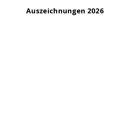
Auszeichnungen 2026