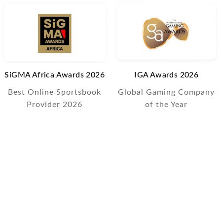
SiGMA Africa Awards 2026
IGA Awards 2026
Best Online Sportsbook
Global Gaming Company
Provider 2026
of the Year