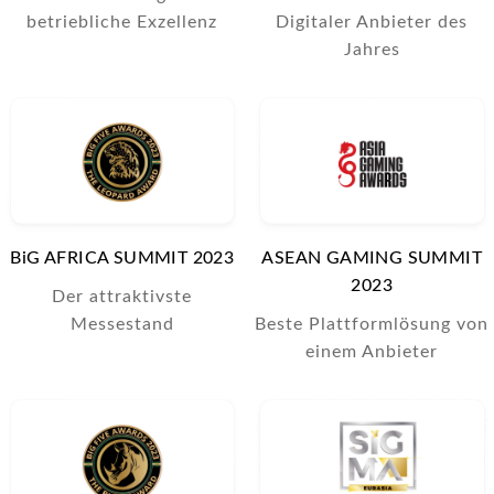
betriebliche Exzellenz
Digitaler Anbieter des
Jahres
BiG AFRICA SUMMIT 2023
ASEAN GAMING SUMMIT
2023
Der attraktivste
Messestand
Beste Plattformlösung von
einem Anbieter