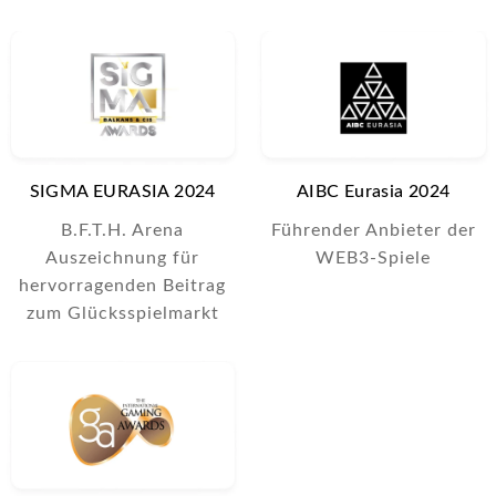
SIGMA EURASIA 2024
AIBC Eurasia 2024
B.F.T.H. Arena
Führender Anbieter der
Auszeichnung für
WEB3-Spiele
hervorragenden Beitrag
zum Glücksspielmarkt