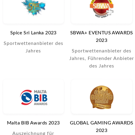
Spice Sri Lanka 2023
SBWA+ EVENTUS AWARDS
2023
Sportwettenanbieter des
Jahres
Sportwettenanbieter des
Jahres, Führender Anbieter
des Jahres
Malta BIB Awards 2023
GLOBAL GAMING AWARDS
2023
Auszeichnung für