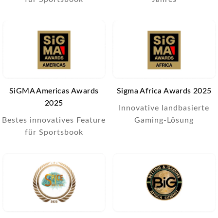
SiGMA Americas Awards
Sigma Africa Awards 2025
2025
Innovative landbasierte
Bestes innovatives Feature
Gaming-Lösung
für Sportsbook