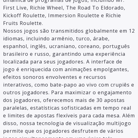
First Live, Richie Wheel, The Road To Eldorado,
Kickoff Roulette, Immersion Roulette e Richie
Fruits Roulette.
Nossos jogos são transmitidos globalmente em 12
idiomas, incluindo armênio, turco, árabe,
espanhol, inglês, ucraniano, coreano, português
brasileiro e russo, garantindo uma experiência
localizada para seus jogadores. A interface de
jogo é enriquecida com animações empolgantes,
efeitos sonoros envolventes e recursos
interativos, como bate-papo ao vivo com crupiês e
outros jogadores. Para maximizar o engajamento
dos jogadores, oferecemos mais de 30 apostas
paralelas, estatísticas sofisticadas em tempo real
e limites de apostas flexíveis para cada mesa. Além
disso, nossa tecnologia de visualização multijogo
permite que os jogadores desfrutem de vários