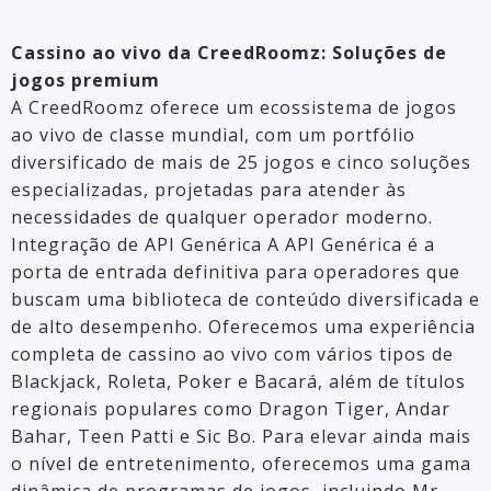
Cassino ao vivo da CreedRoomz: Soluções de
jogos premium
A CreedRoomz oferece um ecossistema de jogos
ao vivo de classe mundial, com um portfólio
diversificado de mais de 25 jogos e cinco soluções
especializadas, projetadas para atender às
necessidades de qualquer operador moderno.
Integração de API Genérica A API Genérica é a
porta de entrada definitiva para operadores que
buscam uma biblioteca de conteúdo diversificada e
de alto desempenho. Oferecemos uma experiência
completa de cassino ao vivo com vários tipos de
Blackjack, Roleta, Poker e Bacará, além de títulos
regionais populares como Dragon Tiger, Andar
Bahar, Teen Patti e Sic Bo. Para elevar ainda mais
o nível de entretenimento, oferecemos uma gama
dinâmica de programas de jogos, incluindo Mr.