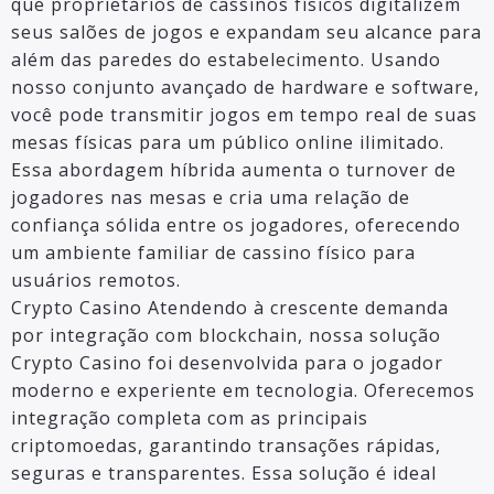
que proprietários de cassinos físicos digitalizem
seus salões de jogos e expandam seu alcance para
além das paredes do estabelecimento. Usando
nosso conjunto avançado de hardware e software,
você pode transmitir jogos em tempo real de suas
mesas físicas para um público online ilimitado.
Essa abordagem híbrida aumenta o turnover de
jogadores nas mesas e cria uma relação de
confiança sólida entre os jogadores, oferecendo
um ambiente familiar de cassino físico para
usuários remotos.
Crypto Casino Atendendo à crescente demanda
por integração com blockchain, nossa solução
Crypto Casino foi desenvolvida para o jogador
moderno e experiente em tecnologia. Oferecemos
integração completa com as principais
criptomoedas, garantindo transações rápidas,
seguras e transparentes. Essa solução é ideal