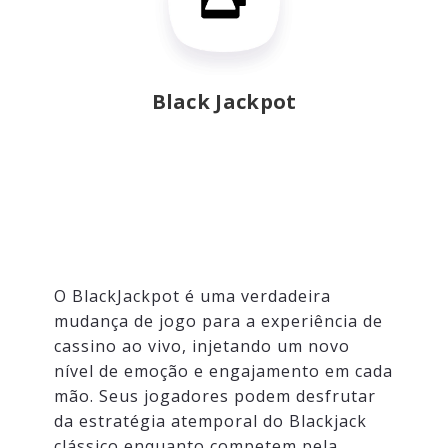
Black Jackpot
O BlackJackpot é uma verdadeira
mudança de jogo para a experiência de
cassino ao vivo, injetando um novo
nível de emoção e engajamento em cada
mão. Seus jogadores podem desfrutar
da estratégia atemporal do Blackjack
clássico enquanto competem pela