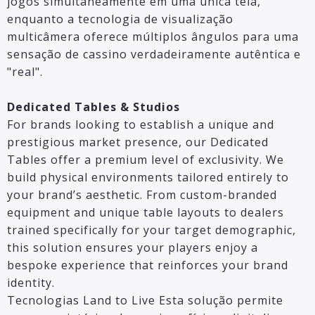
jogos simultaneamente em uma única tela,
enquanto a tecnologia de visualização
multicâmera oferece múltiplos ângulos para uma
sensação de cassino verdadeiramente autêntica e
"real".
Dedicated Tables & Studios
For brands looking to establish a unique and
prestigious market presence, our Dedicated
Tables offer a premium level of exclusivity. We
build physical environments tailored entirely to
your brand’s aesthetic. From custom-branded
equipment and unique table layouts to dealers
trained specifically for your target demographic,
this solution ensures your players enjoy a
bespoke experience that reinforces your brand
identity.
Tecnologias Land to Live Esta solução permite