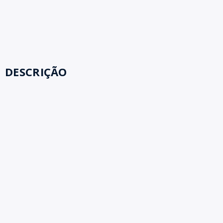
DESCRIÇÃO