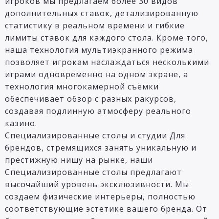
игроков мы предлагаем более 30 видов
дополнительных ставок, детализированную
статистику в реальном времени и гибкие
лимиты ставок для каждого стола. Кроме того,
наша технология мультиэкранного режима
позволяет игрокам наслаждаться несколькими
играми одновременно на одном экране, а
технология многокамерной съёмки
обеспечивает обзор с разных ракурсов,
создавая подлинную атмосферу реального
казино.
Специализированные столы и студии Для
брендов, стремящихся занять уникальную и
престижную нишу на рынке, наши
Специализированные столы предлагают
высочайший уровень эксклюзивности. Мы
создаем физические интерьеры, полностью
соответствующие эстетике вашего бренда. От