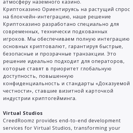
атмосферу наземного казино.
Криптоказино Ориентируясь на растущий спрос
на блокчейн-интеграцию, наше решение
Криптоказино разработано специально для
современных, технически подкованных
игроков. Мы обеспечиваем полную интеграцию
основных криптовалют, гарантируя быстрые,
безопасные и прозрачные транзакции. Это
решение идеально подходит для операторов,
которые ставят в приоритет глобальную
доступность, повышенную
конфиденциальность и стандарты «Доказуемой
честности», ставшие визитной карточкой
индустрии криптогейминга.
Virtual Studios
CreedRoomz provides end-to-end development
services for Virtual Studios, transforming your