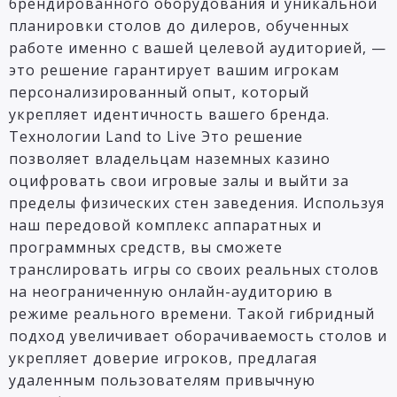
брендированного оборудования и уникальной
планировки столов до дилеров, обученных
работе именно с вашей целевой аудиторией, —
это решение гарантирует вашим игрокам
персонализированный опыт, который
укрепляет идентичность вашего бренда.
Технологии Land to Live Это решение
позволяет владельцам наземных казино
оцифровать свои игровые залы и выйти за
пределы физических стен заведения. Используя
наш передовой комплекс аппаратных и
программных средств, вы сможете
транслировать игры со своих реальных столов
на неограниченную онлайн-аудиторию в
режиме реального времени. Такой гибридный
подход увеличивает оборачиваемость столов и
укрепляет доверие игроков, предлагая
удаленным пользователям привычную