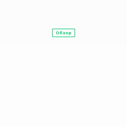
Обзор