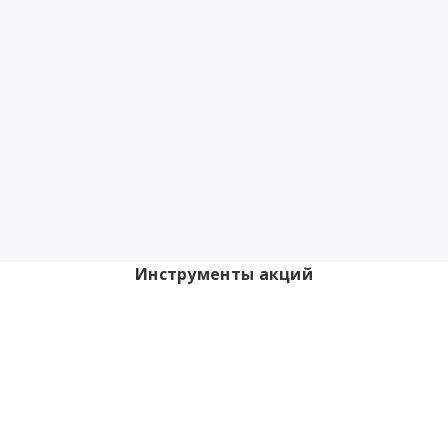
Инструменты акций