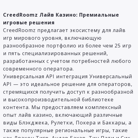
CreedRoomz Лайв Казино: Премиальные
игровые решения
CreedRoomz предлагает экосистему для лайв
игр мирового уровня, включающую
разнообразное портфолио из более чем 25 игр
и пять специализированных решений,
разработанных с учетом потребностей любого
современного оператора.
Универсальная API интеграция Универсальный
API — это идеальное решение для операторов,
стремящихся получить доступ к разнообразной
и высокопроизводительной библиотеке
контента. Мы предоставляем комплексный
опыт лайв казино, включающий различные
виды Блэкджека, Рулетки, Покера и Баккары, а
также популярные региональные игры, такие
как Дракон Тигр, Андар Бахар, Тин Пати и Сик