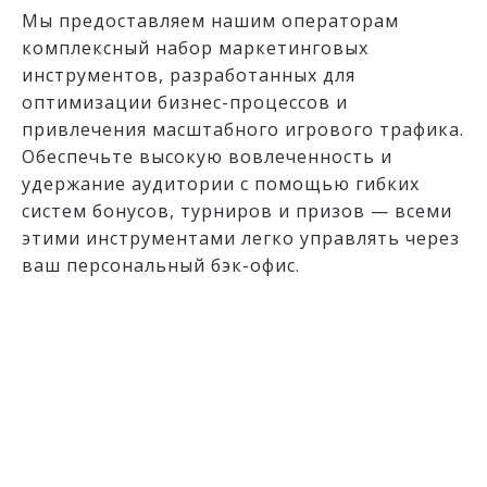
Мы предоставляем нашим операторам
комплексный набор маркетинговых
инструментов, разработанных для
оптимизации бизнес-процессов и
привлечения масштабного игрового трафика.
Обеспечьте высокую вовлеченность и
удержание аудитории с помощью гибких
систем бонусов, турниров и призов — всеми
этими инструментами легко управлять через
ваш персональный бэк-офис.