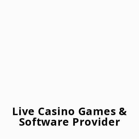
Live Casino Games &
Software Provider