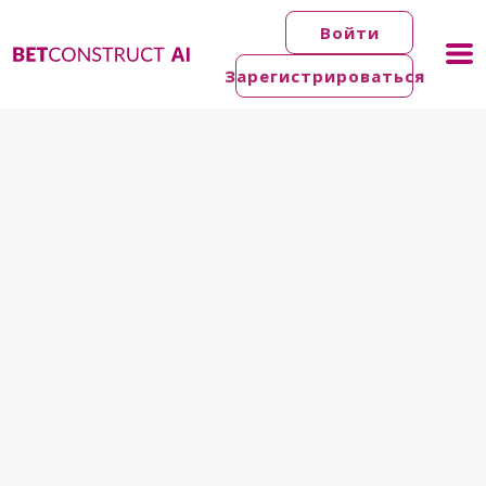
Войти
Зарегистрироваться