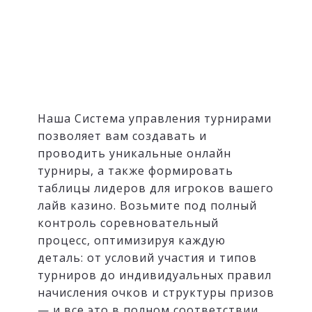
Наша Система управления турнирами
позволяет вам создавать и
проводить уникальные онлайн
турниры, а также формировать
таблицы лидеров для игроков вашего
лайв казино. Возьмите под полный
контроль соревновательный
процесс, оптимизируя каждую
деталь: от условий участия и типов
турниров до индивидуальных правил
начисления очков и структуры призов
— и все это в полном соответствии