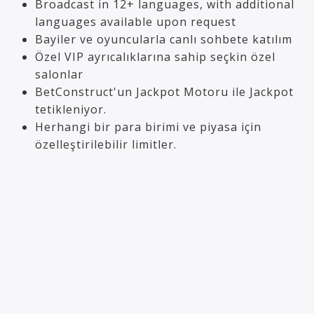
Broadcast in 12+ languages, with additional
languages available upon request
Bayiler ve oyuncularla canlı sohbete katılım
Özel VIP ayrıcalıklarına sahip seçkin özel
salonlar
BetConstruct'un Jackpot Motoru ile Jackpot
tetikleniyor.
Herhangi bir para birimi ve piyasa için
özelleştirilebilir limitler.