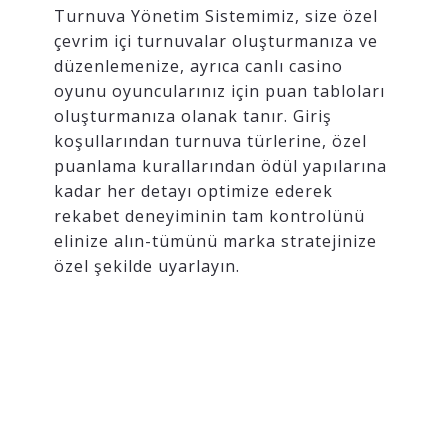
Turnuva Yönetim Sistemimiz, size özel
çevrim içi turnuvalar oluşturmanıza ve
düzenlemenize, ayrıca canlı casino
oyunu oyuncularınız için puan tabloları
oluşturmanıza olanak tanır. Giriş
koşullarından turnuva türlerine, özel
puanlama kurallarından ödül yapılarına
kadar her detayı optimize ederek
rekabet deneyiminin tam kontrolünü
elinize alın-tümünü marka stratejinize
özel şekilde uyarlayın.