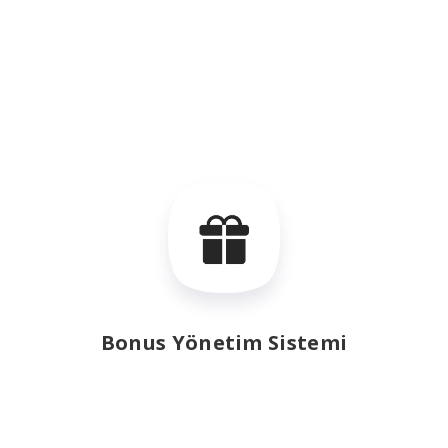
Bonus Yönetim Sistemi