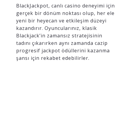
BlackJackpot, canlı casino deneyimi için
gerçek bir dönüm noktası olup, her ele
yeni bir heyecan ve etkileşim düzeyi
kazandırır. Oyuncularınız, klasik
Blackjack’in zamansız stratejisinin
tadını çıkarırken aynı zamanda cazip
progresif jackpot ödüllerini kazanma
şansı için rekabet edebilirler.