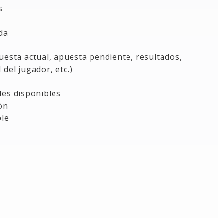
s
da
uesta actual, apuesta pendiente, resultados,
 del jugador, etc.)
les disponibles
ón
ble