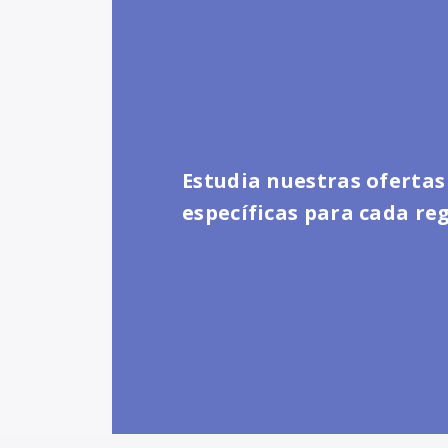
Estudia nuestras ofertas
específicas para cada re