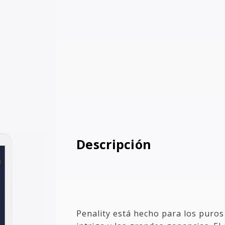
Descripción
Penality está hecho para los puros f