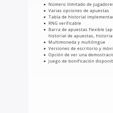
Número ilimitado de jugadore
Varias opciones de apuestas
Tabla de historial implementa
RNG verificable
Barra de apuestas flexible (ap
historial de apuestas, historial
Multimoneda y multilingüe
Versiones de escritorio y móvi
Opción de ver una demostraci
Juego de bonificación disponi