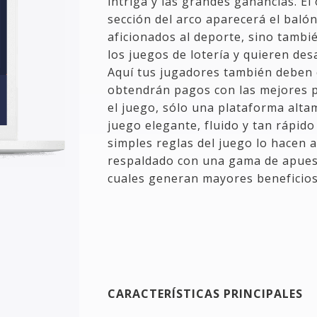
intriga y las grandes ganancias. El
sección del arco aparecerá el balón
aficionados al deporte, sino tambi
los juegos de lotería y quieren des
Aquí tus jugadores también deben 
obtendrán pagos con las mejores p
el juego, sólo una plataforma alta
juego elegante, fluido y tan rápid
simples reglas del juego lo hacen 
respaldado con una gama de apuesta
cuales generan mayores beneficios
CARACTERÍSTICAS PRINCIPALES