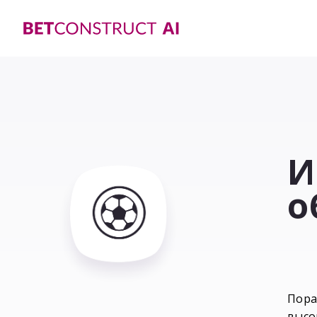
И
о
Пора
высо