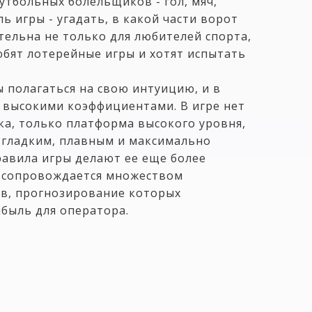
футбольных болельщиков - гол, мяч,
 игры - угадать, в какой части ворот
тельна не только для любителей спорта,
юбят лотерейные игры и хотят испытать
 полагаться на свою интуицию, и в
 высокими коэффициентами. В игре нет
а, только платформа высокого уровня,
 гладким, плавным и максимально
равила игры делают ее еще более
е сопровождается множеством
ов, прогнозирование которых
быль для оператора.