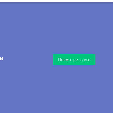
ми
Посмотреть все