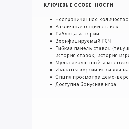
КЛЮЧЕВЫЕ ОСОБЕННОСТИ
Неограниченное количество
Различные опции ставок
Таблица истории
Верифицируемый ГСЧ
Гибкая панель ставок (текущ
история ставок, история игро
Мультивалютный и многояз
Имеются версии игры для н
Опция просмотра демо-верс
Доступна бонусная игра