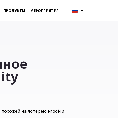
ПРОДУКТЫ
MЕРОПРИЯТИЯ
мное
ity
 похожей на лотерею игрой и