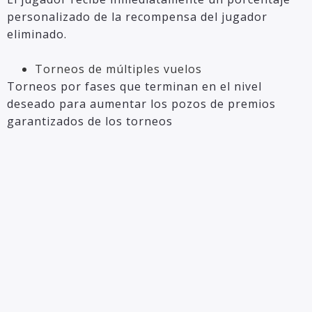
personalizado de la recompensa del jugador
eliminado.
Torneos de múltiples vuelos
Torneos por fases que terminan en el nivel
deseado para aumentar los pozos de premios
garantizados de los torneos