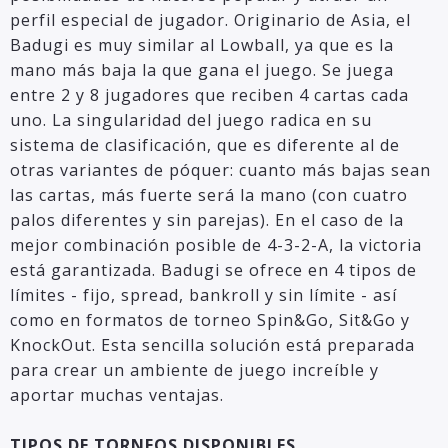
perfil especial de jugador. Originario de Asia, el
Badugi es muy similar al Lowball, ya que es la
mano más baja la que gana el juego. Se juega
entre 2 y 8 jugadores que reciben 4 cartas cada
uno. La singularidad del juego radica en su
sistema de clasificación, que es diferente al de
otras variantes de póquer: cuanto más bajas sean
las cartas, más fuerte será la mano (con cuatro
palos diferentes y sin parejas). En el caso de la
mejor combinación posible de 4-3-2-A, la victoria
está garantizada. Badugi se ofrece en 4 tipos de
límites - fijo, spread, bankroll y sin límite - así
como en formatos de torneo Spin&Go, Sit&Go y
KnockOut. Esta sencilla solución está preparada
para crear un ambiente de juego increíble y
aportar muchas ventajas.
TIPOS DE TORNEOS DISPONIBLES