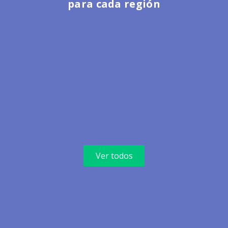
para cada región
Ver todos