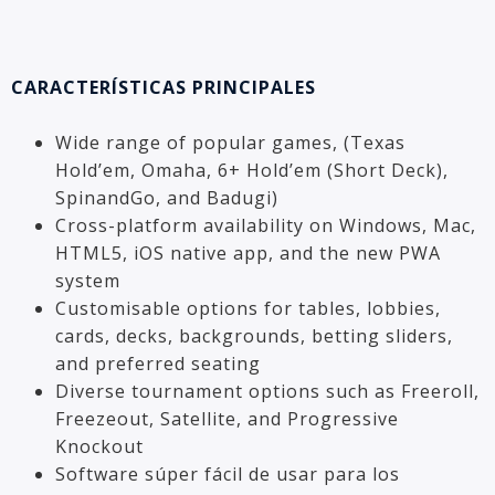
CARACTERÍSTICAS PRINCIPALES
Wide range of popular games, (Texas
Hold’em, Omaha, 6+ Hold’em (Short Deck),
SpinandGo, and Badugi)
Cross-platform availability on Windows, Mac,
HTML5, iOS native app, and the new PWA
system
Customisable options for tables, lobbies,
cards, decks, backgrounds, betting sliders,
and preferred seating
Diverse tournament options such as Freeroll,
Freezeout, Satellite, and Progressive
Knockout
Software súper fácil de usar para los