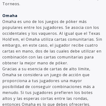
Torneos.
Omaha
Omaha es uno de los juegos de póker más
populares entre los jugadores. Se asocia con los
occidentales y los vaqueros. Al igual que el Texas
Hold'em, el Omaha utiliza cartas comunitarias. Sin
embargo, en este caso, el jugador recibe cuatro
cartas en mano, dos de las cuales debe utilizar en
combinación con las cartas comunitarias para
obtener la mejor mano de póker.
Gracias a su esencia de cartas de alto límite,
Omaha se considera un juego de acción que
proporciona a tus jugadores una mayor
posibilidad de conseguir combinaciones más a
menudo. Si tus jugadores prefieren los botes
altos y las esperas cortas entre las rondas,
entonces Omaha es lo que debes ofrecerles.