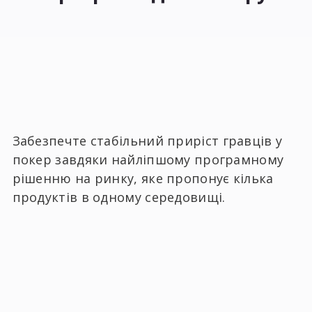
Забезпечте стабільний приріст гравців у
покер завдяки найліпшому програмному
рішенню на ринку, яке пропонує кілька
продуктів в одному середовищі.