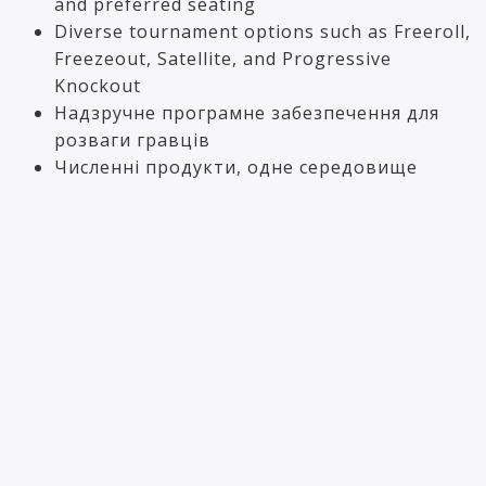
and preferred seating
Diverse tournament options such as Freeroll,
Freezeout, Satellite, and Progressive
Knockout
Надзручне програмне забезпечення для
розваги гравців
Численні продукти, одне середовище