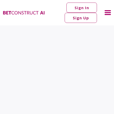
Sign In
Sign Up