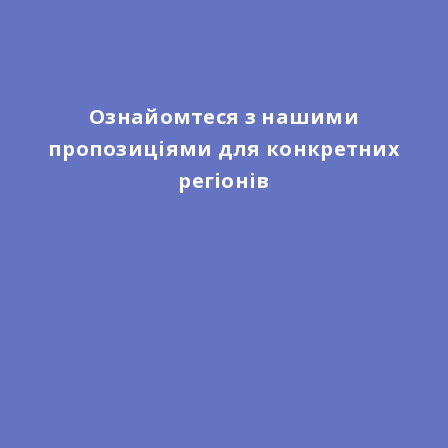
Ознайомтеся з нашими
пропозиціями для конкретних
регіонів