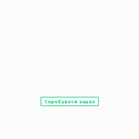
Спробувати зараз