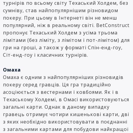
турнірів по всьому світу Техаський Холдем, без
сумніву, став найпопулярнішим різновидом
покеру. При цьому в Інтернеті він не менш
популярний, ніж в реальному світі. BetConstruct
пропонує Техаський Холдем з усіма трьома
лімітами (без ліміту, з лімітом і пот-лімітом) для
гри на гроші, а також у форматі Спін-енд-гоу,
Сіт-енд-гоу і класичних турнірів.
Омаха
Омаха є одним з найпопулярніших різновидів
покеру серед гравців. Ця гра традиційно
асоціюється з вестернами і ковбоями. Як і в
Техаському Холдемі, в Омасі використовуються
загальні карти. Однак в даному випадку
гравець отримує чотири кишенькові карти, дві
з яких необхідно використовувати в поєднанні
з загальними картами для побудови найкращої