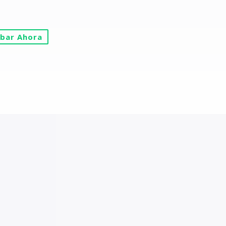
bar Ahora