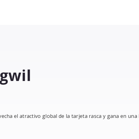
gwil
echa el atractivo global de la tarjeta rasca y gana en una 