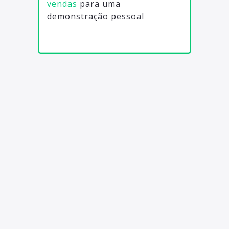
vendas
para uma
demonstração pessoal