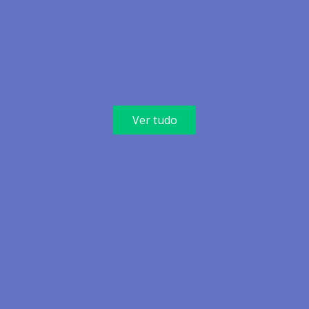
Ver tudo