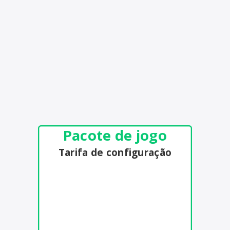
Pacote de jogo
Tarifa de configuração