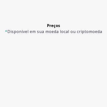
Preços
*
Disponível em sua moeda local ou criptomoeda