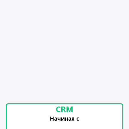
CRM
Начиная с