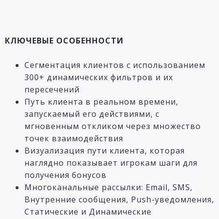
КЛЮЧЕВЫЕ ОСОБЕННОСТИ
Сегментация клиентов с использованием
300+ динамических фильтров и их
пересечений
Путь клиента в реальном времени,
запускаемый его действиями, с
мгновенным откликом через множество
точек взаимодействия
Визуализация пути клиента, которая
наглядно показывает игрокам шаги для
получения бонусов
Многоканальные рассылки: Email, SMS,
Внутренние сообщения, Push-уведомления,
Статические и Динамические