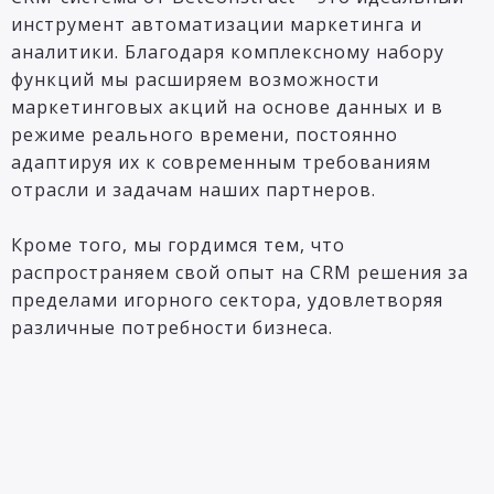
инструмент автоматизации маркетинга и
аналитики. Благодаря комплексному набору
функций мы расширяем возможности
маркетинговых акций на основе данных и в
режиме реального времени, постоянно
адаптируя их к современным требованиям
отрасли и задачам наших партнеров.
Кроме того, мы гордимся тем, что
распространяем свой опыт на CRM решения за
пределами игорного сектора, удовлетворяя
различные потребности бизнеса.