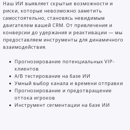
Наш ИИ выявляет скрытые возможности и
риски, которые невозможно заметить
самостоятельно, становясь невидимым
двигателем вашей CRM. От привлечения и
конверсии до удержания и реактивации — мы
предоставляем инструменты для динамичного
взаимодействия.
Прогнозирование потенциальных VIP-
клиентов
A/B тестирование на базе ИИ
Умный выбор канала и времени отправки
Прогнозирование и предотвращение
оттока игроков
Инструмент сегментации на базе ИИ