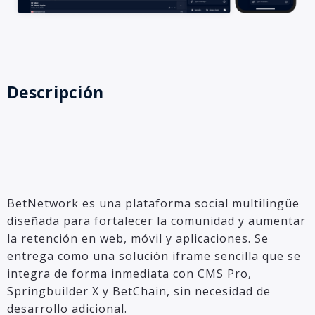
Descripción
BetNetwork es una plataforma social multilingüe
diseñada para fortalecer la comunidad y aumentar
la retención en web, móvil y aplicaciones. Se
entrega como una solución iframe sencilla que se
integra de forma inmediata con CMS Pro,
Springbuilder X y BetChain, sin necesidad de
desarrollo adicional.