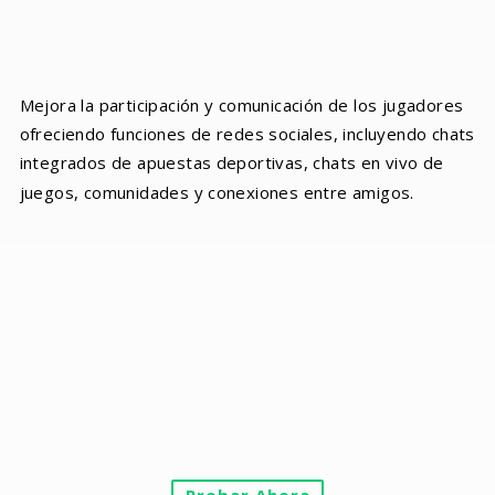
Mejora la participación y comunicación de los jugadores
ofreciendo funciones de redes sociales, incluyendo chats
integrados de apuestas deportivas, chats en vivo de
juegos, comunidades y conexiones entre amigos.