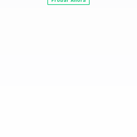
Probar Ahora