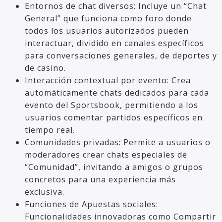
Entornos de chat diversos: Incluye un “Chat
General” que funciona como foro donde
todos los usuarios autorizados pueden
interactuar, dividido en canales específicos
para conversaciones generales, de deportes y
de casino.
Interacción contextual por evento: Crea
automáticamente chats dedicados para cada
evento del Sportsbook, permitiendo a los
usuarios comentar partidos específicos en
tiempo real.
Comunidades privadas: Permite a usuarios o
moderadores crear chats especiales de
“Comunidad”, invitando a amigos o grupos
concretos para una experiencia más
exclusiva.
Funciones de Apuestas sociales:
Funcionalidades innovadoras como Compartir