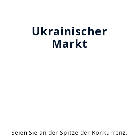
Ukrainischer
Markt
Seien Sie an der Spitze der Konkurrenz,