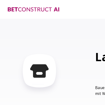
L
Bauen
mit W