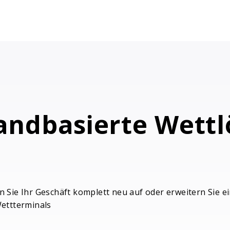
andbasierte Wett
 Sie Ihr Geschäft komplett neu auf oder erweitern Sie e
ettterminals