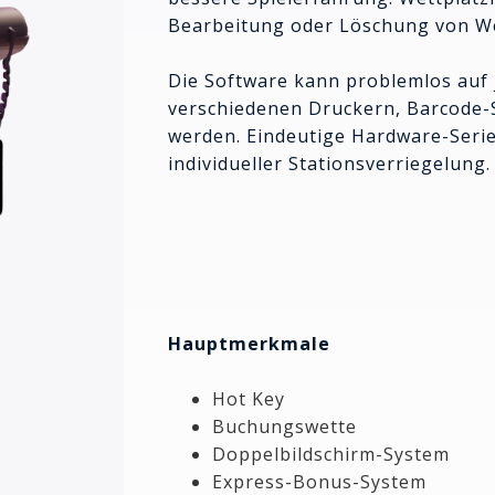
Bearbeitung oder Löschung von W
Die Software kann problemlos auf 
verschiedenen Druckern, Barcode
werden. Eindeutige Hardware-Seri
individueller Stationsverriegelung.
Hauptmerkmale
Hot Key
Buchungswette
Doppelbildschirm-System
Express-Bonus-System