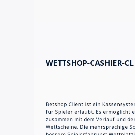
WETTSHOP-CASHIER-CL
Betshop Client ist ein Kassensyst
für Spieler erlaubt. Es ermöglicht
zusammen mit dem Verlauf und den
Wettscheine. Die mehrsprachige Sof
bessere Spielerfahrung: Wettplat