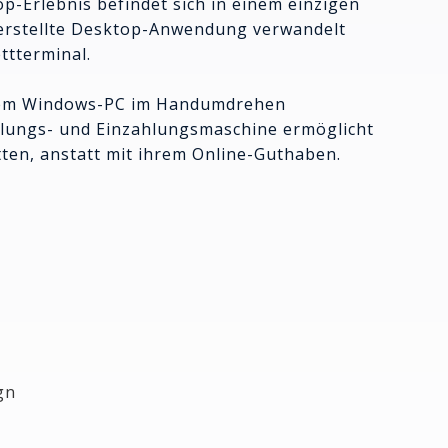
-Erlebnis befindet sich in einem einzigen
 erstellte Desktop-Anwendung verwandelt
ttterminal.
edem Windows-PC im Handumdrehen
ahlungs- und Einzahlungsmaschine ermöglicht
tten, anstatt mit ihrem Online-Guthaben.
gn