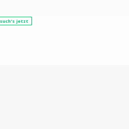
such's jetzt