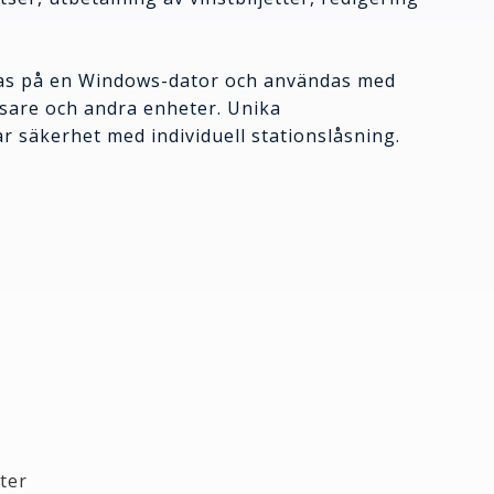
ras på en Windows-dator och användas med
äsare och andra enheter. Unika
säkerhet med individuell stationslåsning.
tter