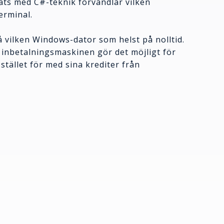
ts med C#-teknik förvandlar vilken
erminal.
 vilken Windows-dator som helst på nolltid.
 inbetalningsmaskinen gör det möjligt för
stället för med sina krediter från