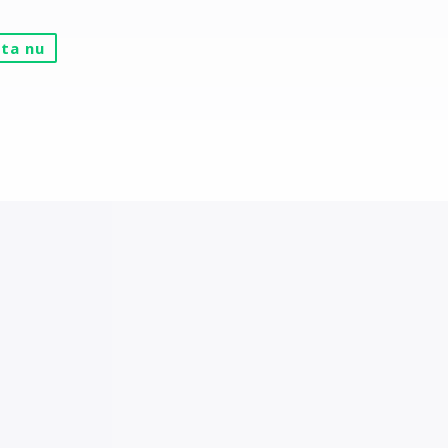
ta nu