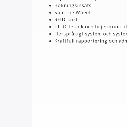
Bokningsinsats
Spin the Wheel
RFID-kort
TITO-teknik och biljettkontrol
Flerspråkigt system och syste
Kraftfull rapportering och ad