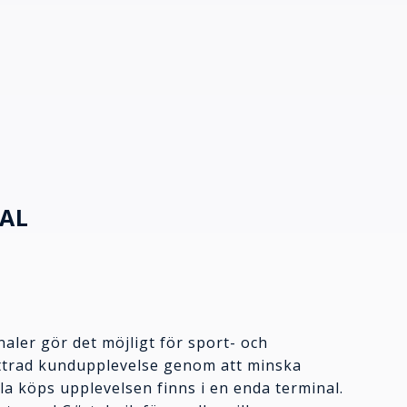
AL
ler gör det möjligt för sport- och
ättrad kundupplevelse genom att minska
a köps upplevelsen finns i en enda terminal.