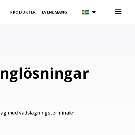
PRODUKTER
EVENEMANG
nglösningar
retag med vadslagningsterminaler.