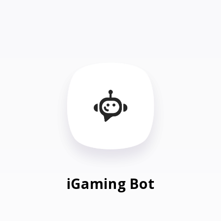
iGaming Bot