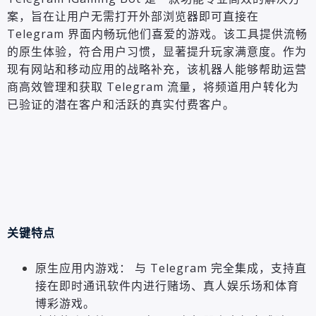
案，旨在让用户无需打开外部浏览器即可直接在
Telegram 界面内畅玩他们喜爱的游戏。该工具提供流畅
的原生体验，符合用户习惯，显著提升玩家满意度。作为
现有网站和移动应用的战略补充，该机器人能够帮助运营
商高效管理和获取 Telegram 流量，将频道用户转化为
已验证的潜在客户和活跃的真实付费客户。
关键特点
原生应用内游戏： 与 Telegram 完全集成，支持直
接在即时通讯软件内进行赌场、真人娱乐场和体育
博彩游戏。