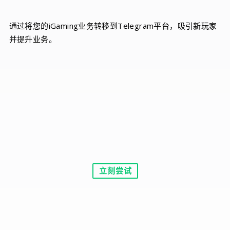
通过将您的iGaming业务转移到Telegram平台，吸引新玩家
并提升业务。
立刻尝试