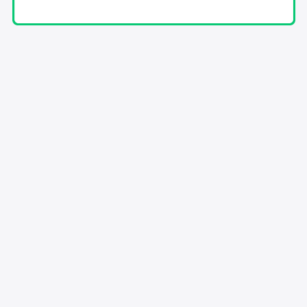
*
月费取决于活跃玩家的数量和操盘类型
联系销售
获得个人演示