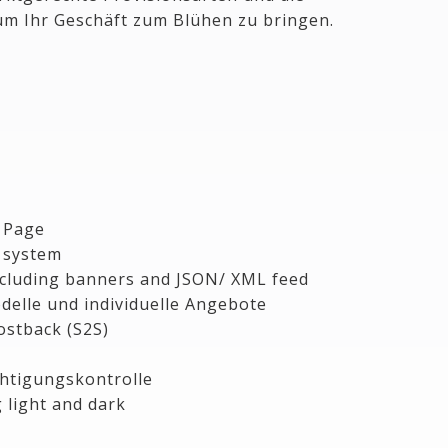
m Ihr Geschäft zum Blühen zu bringen.
 Page
y system
including banners and JSON/ XML feed
odelle und individuelle Angebote
stback (S2S)
chtigungskontrolle
 light and dark