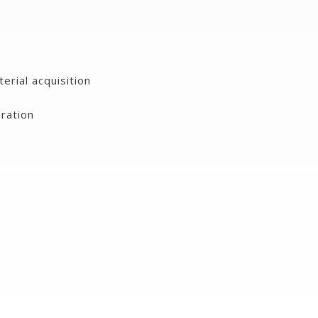
erial acquisition
ration