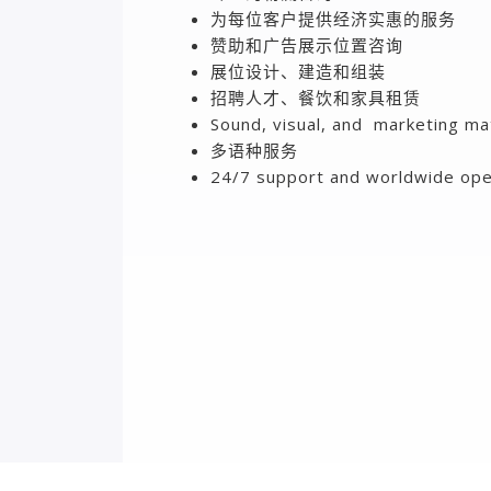
为每位客户提供经济实惠的服务
赞助和广告展示位置咨询
展位设计、建造和组装
招聘人才、餐饮和家具租赁
Sound, visual, and marketing mat
多语种服务
24/7 support and worldwide ope