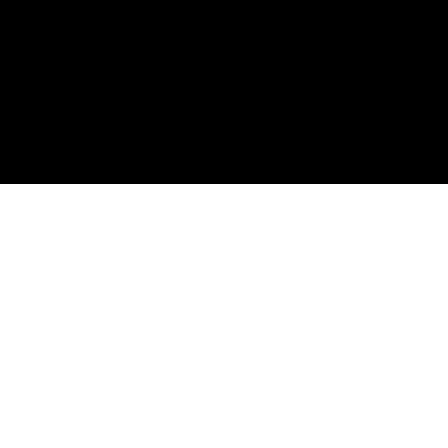
业信息
帮助与媒体
免费试用
管理您的账户
提供
帮助门户
接入
品牌指南