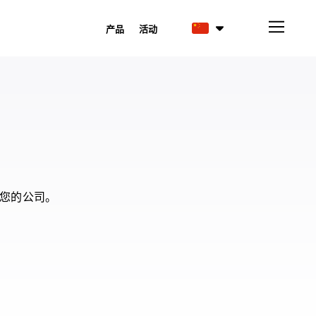
产品
活动
您的公司。