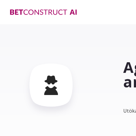
A
a
Utöka