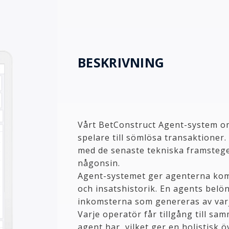
BESKRIVNING
Vårt BetConstruct Agent-system o
spelare till sömlösa transaktioner
med de senaste tekniska framstege
någonsin.
Agent-systemet ger agenterna kom
och insatshistorik. En agents bel
inkomsterna som genereras av var
Varje operatör får tillgång till s
agent har, vilket ger en holistisk 