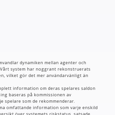
mvandlar dynamiken mellan agenter och
. Vårt system har noggrant rekonstruerats
n, vilket gör det mer användarvänligt än
plett information om deras spelares saldon
öning baseras på kommissionen av
je spelare som de rekommenderar.
amma omfattande information som varje enskild
översikt över systemets riskstatus, satsade