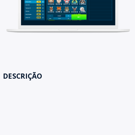
DESCRIÇÃO