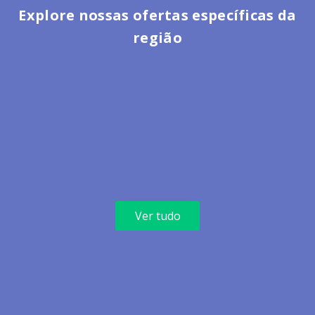
Explore nossas ofertas específicas da
região
Ver tudo