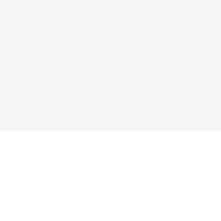
Solução chave na
mão