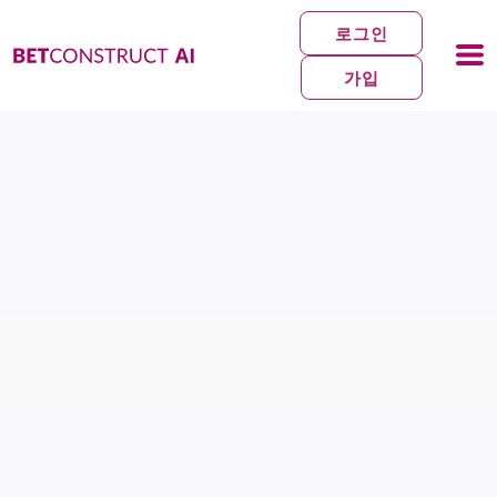
로그인
가입