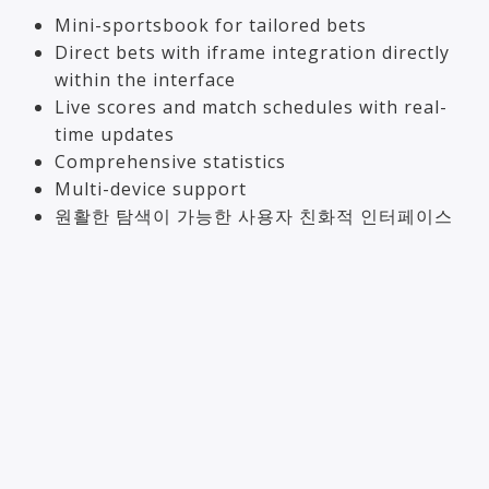
Mini-sportsbook for tailored bets
Direct bets with iframe integration directly
within the interface
Live scores and match schedules with real-
time updates
Comprehensive statistics
Multi-device support
원활한 탐색이 가능한 사용자 친화적 인터페이스