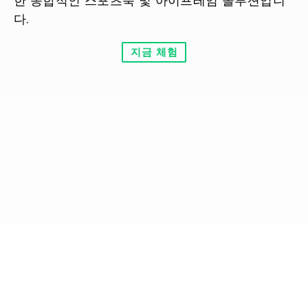
다.
지금 체험