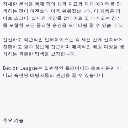
자세한 분석을 통해 팀의 성과 지표와 과거 데이터를 탐
색하는 것이 이전보다 더욱 쉬워졌습니다. 이 제품은 라
이브 스코어, 실시간 배당률 업데이트 및 다가오는 경기
를 포함한 모든 중요한 순간을 모니터링 할 수 있습니다.
신선하고 직관적인 인터페이스는 각 세션 간에 신속하게
전환하고 필수 정보에 접근하며 매력적인 배팅 여정을 생
성하는 원활한 탐색을 보장합니다.
Bet on League는 일반적인 플레이어와 초보자뿐만 아
니라 숙련된 배팅자들의 관심을 끌 수 있습니다.
주요 기능