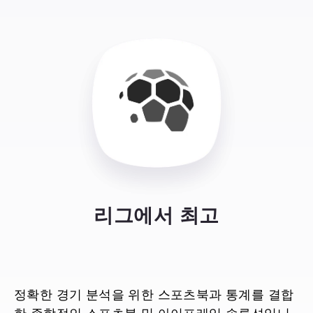
리그에서 최고
정확한 경기 분석을 위한 스포츠북과 통계를 결합
한 종합적인 스포츠북 및 아이프레임 솔루션입니