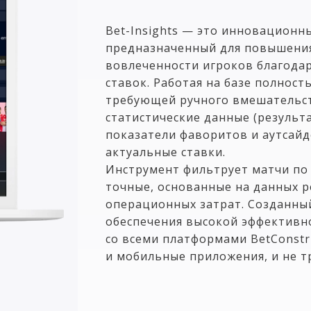
Bet-Insights — это инновационн
предназначенный для повышения
вовлеченности игроков благода
ставок. Работая на базе полнос
требующей ручного вмешательст
статистические данные (результ
показатели фаворитов и аутсайд
актуальные ставки.
Инструмент фильтрует матчи по
точные, основанные на данных 
операционных затрат. Созданны
обеспечения высокой эффективно
со всеми платформами BetConstru
и мобильные приложения, и не т