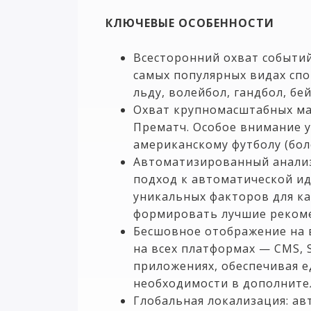
КЛЮЧЕВЫЕ ОСОБЕННОСТИ
Всесторонний охват событий
самых популярных видах спор
льду, волейбол, гандбол, бе
Охват крупномасштабных мар
Прематч. Особое внимание у
американскому футболу (бол
Автоматизированный анализ
подход к автоматической ид
уникальных факторов для к
формировать лучшие рекоме
Бесшовное отображение на 
на всех платформах — CMS, S
приложениях, обеспечивая 
необходимости в дополните
Глобальная локализация: а