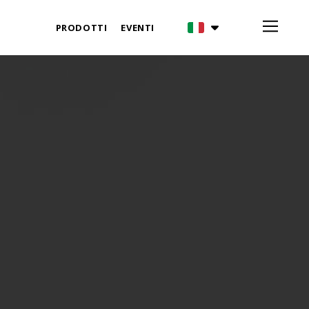
PRODOTTI
EVENTI