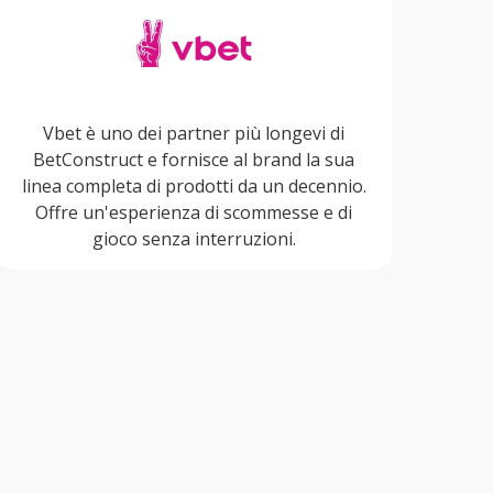
Vbet è uno dei partner più longevi di
BetConstruct e fornisce al brand la sua
linea completa di prodotti da un decennio.
Offre un'esperienza di scommesse e di
gioco senza interruzioni.