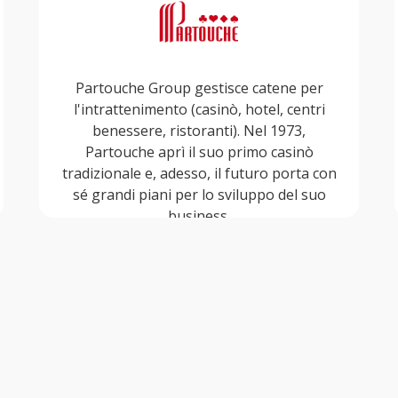
Partouche Group gestisce catene per
l'intrattenimento (casinò, hotel, centri
benessere, ristoranti). Nel 1973,
Partouche aprì il suo primo casinò
tradizionale e, adesso, il futuro porta con
sé grandi piani per lo sviluppo del suo
business.