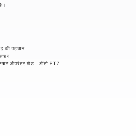
सके।
वाह की पहचान
 पहचान
थ स्मार्ट ऑपरेटर मोड - ऑटो PTZ