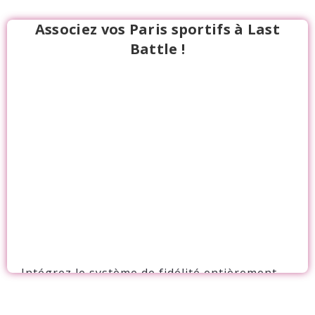
Associez vos Paris sportifs à Last
Battle !
Intégrez le système de fidélité entièrement
personnalisable The Last Battle de
BetConstruct à votre site de paris sportifs et