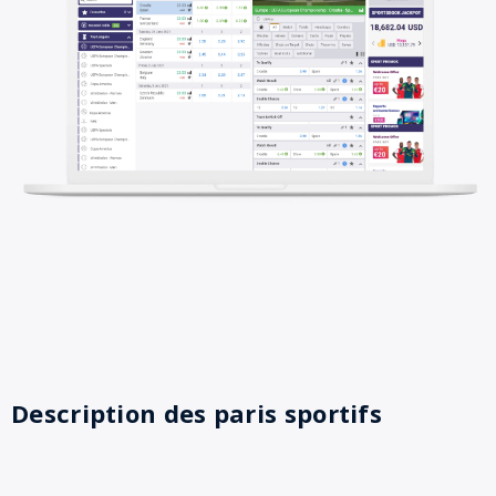
Description des paris sportifs