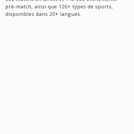
pré-match, ainsi que 120+ types de sports,
disponibles dans 20+ langues.