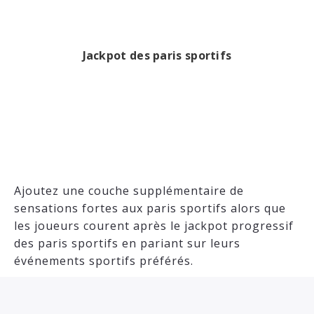
Jackpot des paris sportifs
Ajoutez une couche supplémentaire de
sensations fortes aux paris sportifs alors que
les joueurs courent après le jackpot progressif
des paris sportifs en pariant sur leurs
événements sportifs préférés.