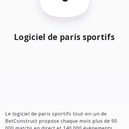
Logiciel de paris sportifs
Le logiciel de paris sportifs tout-en-un de
BetConstruct propose chaque mois plus de 90
000 matchs en direct et 140 000 événements