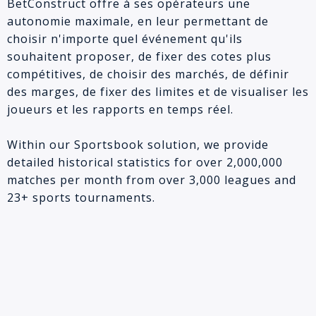
BetConstruct offre à ses opérateurs une
autonomie maximale, en leur permettant de
choisir n'importe quel événement qu'ils
souhaitent proposer, de fixer des cotes plus
compétitives, de choisir des marchés, de définir
des marges, de fixer des limites et de visualiser les
joueurs et les rapports en temps réel.
Within our Sportsbook solution, we provide
detailed historical statistics for over
2,000,000
matches per month from over 3,000 leagues and
23+ sports tournaments.