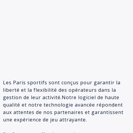
Les Paris sportifs sont conçus pour garantir la
liberté et la flexibilité des opérateurs dans la
gestion de leur activité.Notre logiciel de haute
qualité et notre technologie avancée répondent
aux attentes de nos partenaires et garantissent
une expérience de jeu attrayante.